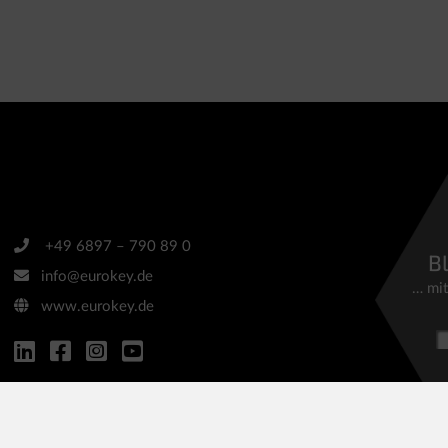
+49 6897 – 790 89 0
Bl
info@eurokey.de
… mi
www.eurokey.de