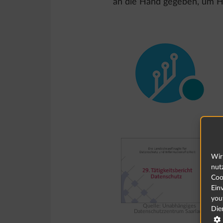
an die Hand gegeben, um H
Wir
nut
Coo
Ein
you
Quelle: Unabhängiges
Die
Datenschutzzentrum Saarland
