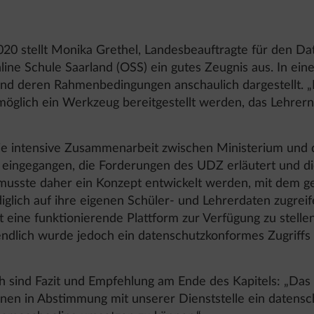
2020 stellt Monika Grethel, Landesbeauftragte für den D
nline Schule Saarland (OSS) ein gutes Zeugnis aus. In ein
und deren Rahmenbedingungen anschaulich dargestellt. „
öglich ein Werkzeug bereitgestellt werden, das Lehrern
 die intensive Zusammenarbeit zwischen Ministerium un
eingegangen, die Forderungen des UDZ erläutert und d
 musste daher ein Konzept entwickelt werden, mit dem g
diglich auf ihre eigenen Schüler- und Lehrerdaten zugrei
 eine funktionierende Plattform zur Verfügung zu stellen
ndlich wurde jedoch ein datenschutzkonformes Zugriffs
h sind Fazit und Empfehlung am Ende des Kapitels: „Das 
enen in Abstimmung mit unserer Dienststelle ein daten