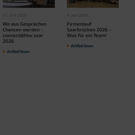
11. Juni 2026
4. Juni 2026
22
Wo aus Gesprächen
Firmenlauf
E
Chancen werden –
Saarbrücken 2026 –
d
connect@htw saar
Was für ein Team!
J
2026
G
Artikel lesen
Artikel lesen