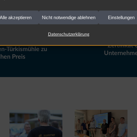
Alle akzeptieren
Nicht notwendige ablehnen
Einstellungen
Datenschutzerklärung
lation an die
Zertifikat 
n-Türkismühle zu
Unternehme
hen Preis