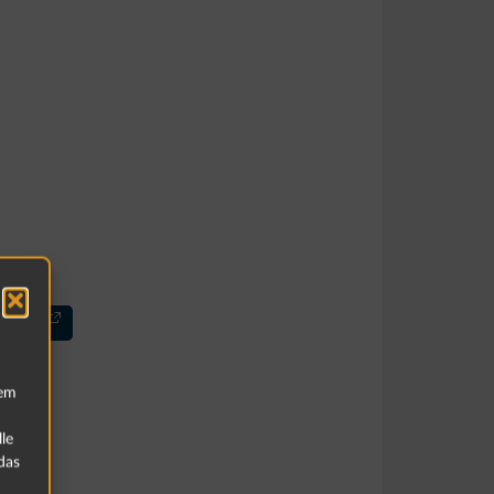
land.de)
rem
le
das