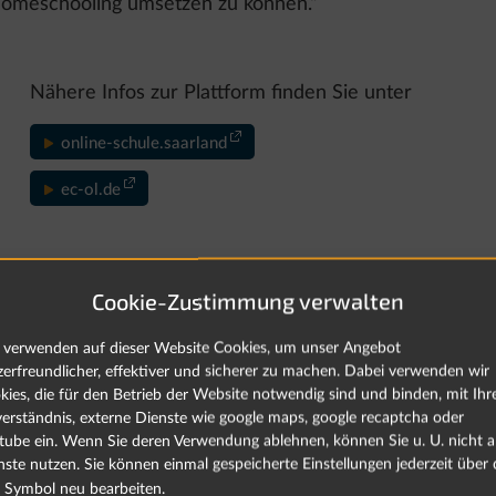
omeschooling umsetzen zu können.“
Nähere Infos zur Plattform finden Sie unter
online-schule.saarland
ec-ol.de
Cookie-Zustimmung verwalten
Tätigkeitsbericht Datenschutz 2020
(von www.datenschutz.saar
 verwenden auf dieser Website Cookies, um unser Angebot
zerfreundlicher, effektiver und sicherer zu machen. Dabei verwenden wir
kies, die für den Betrieb der Website notwendig sind und binden, mit Ih
verständnis, externe Dienste wie google maps, google recaptcha oder
tube ein. Wenn Sie deren Verwendung ablehnen, können Sie u. U. nicht al
nste nutzen. Sie können einmal gespeicherte Einstellungen jederzeit über 
Symbol neu bearbeiten.