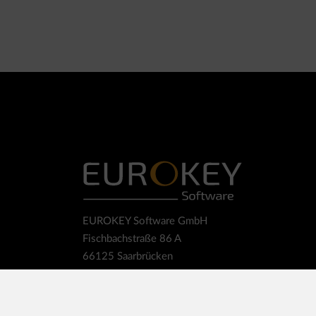
EUROKEY Software GmbH
Fischbachstraße 86 A
66125 Saarbrücken