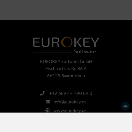
EUROKEY Software GmbH
Fischbachstraße 86 A
66125 Saarbrücken
+49 6897 – 790 89 0
info@eurokey.de
www.eurokey.de