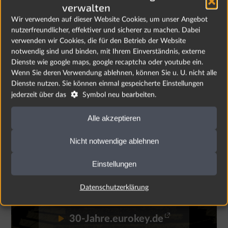
verwalten
Wenn Sie wissen wollen, was wir in den letzten 30
Wir verwenden auf dieser Website Cookies, um unser Angebot
Jahren alles erlebt haben und vor allem, was wir noch
nutzerfreundlicher, effektiver und sicherer zu machen. Dabei
so vorhaben, dann schauen Sie doch mal auf unserer
verwenden wir Cookies, die für den Betrieb der Website
Jubiläums-Webseite vorbei:
notwendig sind und binden, mit Ihrem Einverständnis, externe
Dienste wie google maps, google recaptcha oder youtube ein.
Wenn Sie deren Verwendung ablehnen, können Sie u. U. nicht alle
Dienste nutzen. Sie können einmal gespeicherte Einstellungen

jederzeit über das
Symbol neu bearbeiten.
Alle akzeptieren
Nicht notwendige ablehnen
Einstellungen
Datenschutzerklärung
30-Jahre.eurokey.de