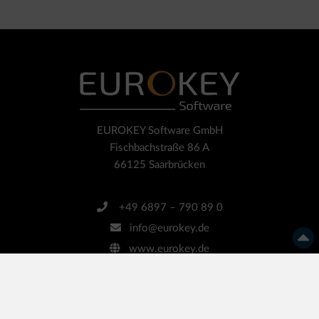
EUROKEY Software GmbH
Fischbachstraße 86 A
66125 Saarbrücken
+49 6897 – 790 89 0
info@eurokey.de
www.eurokey.de