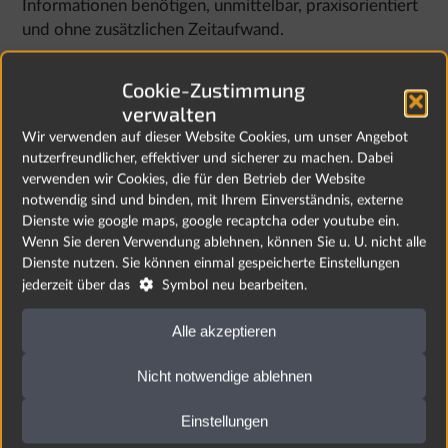
Informationen benötigen, unmittelbar, praxisorientiert
und ohne zusätzlichen Zeitaufwand.
Begleitet wird das Projekt von bundesweit
Cookie-Zustimmung
renommierten Expertinnen und Experten, die die
verwalten
fachliche Qualität der entwickelten Instrumente
Wir verwenden auf dieser Website Cookies, um unser Angebot
während der gesamten Projektlaufzeit sicherstellen.
nutzerfreundlicher, effektiver und sicherer zu machen. Dabei
Mit Skills4Dem wollen wir einen wertvollen Beitrag
verwenden wir Cookies, die für den Betrieb der Website
zur Entlastung von Pflegefachpersonen leisten,
notwendig sind und binden, mit Ihrem Einverständnis, externe
Handlungssicherheit stärken und die Versorgung von
Dienste wie google maps, google recaptcha oder youtube ein.
Menschen mit Demenz im Krankenhaus nachhaltig
Wenn Sie deren Verwendung ablehnen, können Sie u. U. nicht alle
verbessern.
Dienste nutzen. Sie können einmal gespeicherte Einstellungen

jederzeit über das
Symbol neu bearbeiten.
Alle akzeptieren
Nicht notwendige ablehnen
Weitere News
Einstellungen