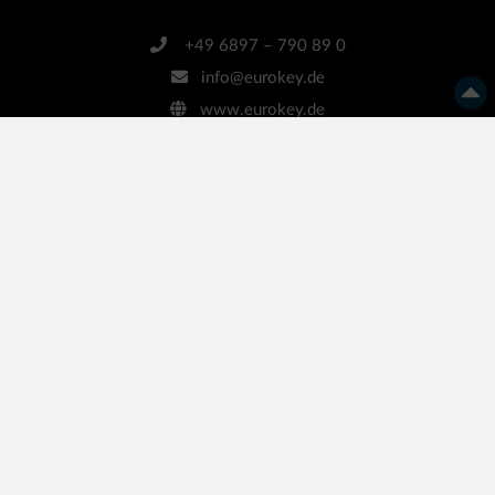
+49 6897 – 790 89 0
info@eurokey.de
www.eurokey.de
Bleiben Sie informiert!
… mit unserem kostenlosen Newsletter
Ihre E-Mail-Adresse
Anmelden