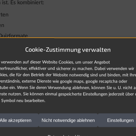
ist. Es kombiniert:
rten
en
Quizformate
ing-Kurs ist für unsere Kunden vollständig kostenlos v
Cookie-Zustimmung verwalten
 Ihr Unternehmen nicht nur gesetzeskonform handelt, son
 verwenden auf dieser Website Cookies, um unser Angebot
ungsvoll nutzen kann.
zerfreundlicher, effektiver und sicherer zu machen. Dabei verwenden wir
kies, die für den Betrieb der Website notwendig sind und binden, mit Ih
verständnis, externe Dienste wie google maps, google recaptcha oder
tube ein. Wenn Sie deren Verwendung ablehnen, können Sie u. U. nicht al
nste nutzen. Sie können einmal gespeicherte Einstellungen jederzeit über 
Symbol neu bearbeiten.
 Curry, Code und
Alle akzeptieren
Nicht notwendige ablehnen
Einstellungen
Finanzseminar in
mente