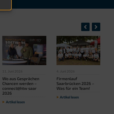
11. Juni 2026
4. Juni 2026
22
Wo aus Gesprächen
Firmenlauf
E
Chancen werden –
Saarbrücken 2026 –
d
connect@htw saar
Was für ein Team!
J
2026
G
Artikel lesen
Artikel lesen