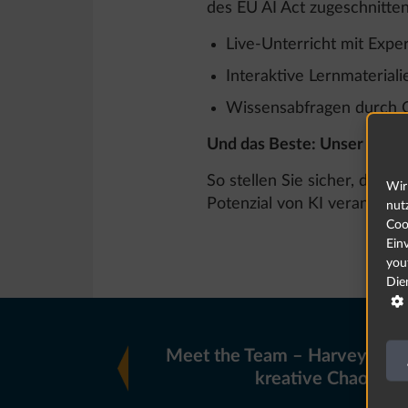
des EU AI Act zugeschnitten 
Live-Unterricht mit Expe
Interaktive Lernmateriali
Wissensabfragen durch 
Und das Beste: Unser eLearn
So stellen Sie sicher, dass
Wir
Potenzial von KI verantwort
nut
Coo
Ein
you
Die

Meet the Team – Harvey über
kreative Chaosmo