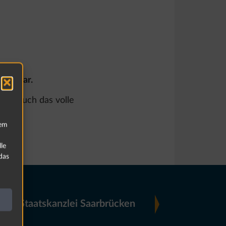
erfügbar.
dern auch das volle
rem
le
das
 der Staatskanzlei Saarbrücken