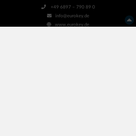
+49 6897 – 790 89 0
info@eurokey.de
www.eurokey.de
Bleiben Sie informiert!
… mit unserem kostenlosen Newsletter
Ihre E-Mail-Adresse
Anmelden