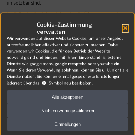
umsetzbar sind.
Im Falle des Projekterfolges ist die Übertragbarkeit
der technologischen Lösung auf anderer Lebens- und
Cookie-Zustimmung
Arbeitsbereiche geplant.
verwalten
Wir verwenden auf dieser Website Cookies, um unser Angebot
nutzerfreundlicher, effektiver und sicherer zu machen. Dabei
verwenden wir Cookies, die für den Betrieb der Website
Dieses Vorhaben wurde aus Mitteln des
notwendig sind und binden, mit Ihrem Einverständnis, externe
Europäischen Fonds für regionale Entwicklung
Dienste wie google maps, google recaptcha oder youtube ein.
(EFRE) gefördert.
Wenn Sie deren Verwendung ablehnen, können Sie u. U. nicht alle
Dienste nutzen. Sie können einmal gespeicherte Einstellungen

jederzeit über das
Symbol neu bearbeiten.
Alle akzeptieren
Nicht notwendige ablehnen
Einstellungen