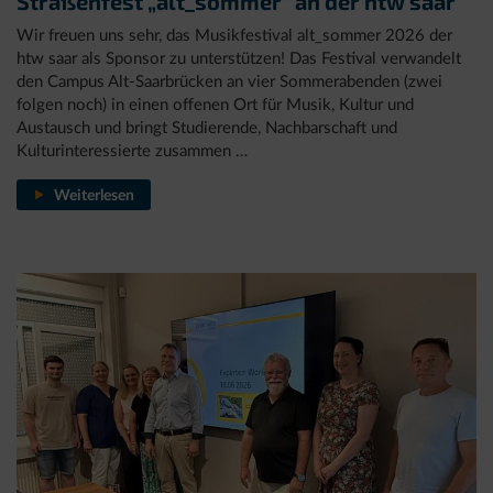
Straßenfest „alt_sommer“ an der htw saar
Wir freuen uns sehr, das Musikfestival alt_sommer 2026 der
htw saar als Sponsor zu unterstützen! Das Festival verwandelt
den Campus Alt-Saarbrücken an vier Sommerabenden (zwei
folgen noch) in einen offenen Ort für Musik, Kultur und
Austausch und bringt Studierende, Nachbarschaft und
Kulturinteressierte zusammen …
Straßenfest
Weiterlesen
„alt_sommer“
an
der
htw
saar